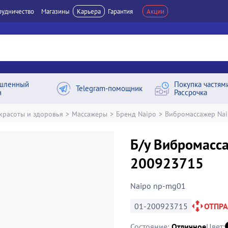
рудничество
Магазины
Карьера
Гарантия
Акции
шленный
Покупка частям
Telegram-помощник
н
Рассрочка
 красоты и здоровья
>
Массажеры
>
Бренд Naipo
>
Вибромассажер Na
Б/у Вибромасс
200923715
Naipo np-mg01
01-200923715
ОТПР
Состояние:
Отличное
Цвет: