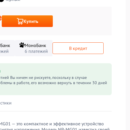
₴
Купить
тБанк
МоноБанк
В кредит
ежей
6 платежей
й
нтией Вы ничем не рискуете, поскольку в случае
блемы в работе, его возможно вернуть в течении 30 дней
стики
G01 — это компактное и эффективное устройство
снятия напряжения. Модель NP-MG01 известна своей