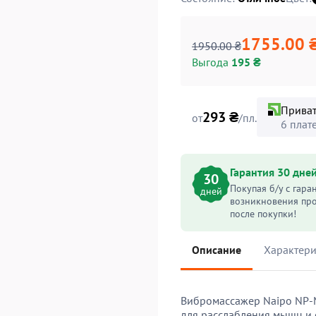
1755.00 
1950.00 ₴
Выгода
195 ₴
Прива
293 ₴
от
/пл.
6 плат
Гарантия 30 дне
30
Покупая б/у с гара
дней
возникновения про
после покупки!
Описание
Характери
Вибромассажер Naipo NP-M
для расслабления мышц и 