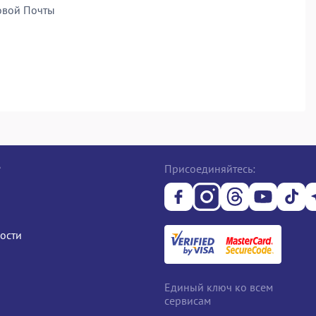
овой Почты
е
Присоединяйтесь:
ости
Единый ключ ко всем
сервисам