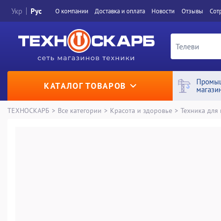
Укр
Рус
О компании
Доставка и оплата
Новости
Отзывы
Сот
Промы
КАТАЛОГ ТОВАРОВ
магази
ТЕХНОСКАРБ
>
Все категории
>
Красота и здоровье
>
Техника для