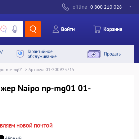
offline
0 800 210 028
Войти
Корзина
и/
Гарантийное
Продать
обслуживание
ipo np-mg01
>
Артикул 01-200923715
ажер Naipo np-mg01 01-
АВЛЯЕМ НОВОЙ ПОЧТОЙ
Чёрный