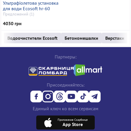
Ультрафіолетова установка
для води Ecosoft hr-60
Предложений (1)
4030 грн
Водоочистители Ecosoft
Бетономешалки
Верстаки
Партнеры:
Присоединяйтесь:
Единый ключ ко всем сервисам
Приложение Скарбниця
App Store