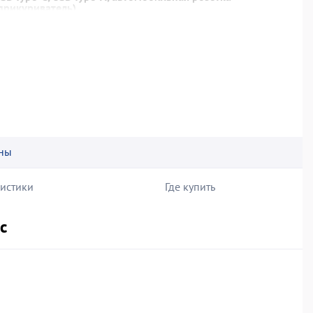
прикуриватель)
ть подключения солнечной панели, колеса для
ровки, ручка для переноса, быстрая зарядка, дисплей
ны
ристики
Где купить
c