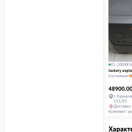
01-200983
Jackery expl
Состояние:
48900.0
г. Харько
155/93
Доставка
Комплект: у
Характе