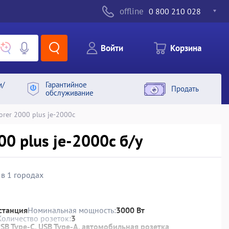
offline
0 800 210 028
Войти
Корзина
и/
Гарантийное
Продать
обслуживание
orer 2000 plus je-2000c
00 plus je-2000c б/у
 в 1 городах
станция
Номинальная мощность:
3000 Вт
Количество розеток:
3
SB Type-C, USB Type-A, автомобильная розетка