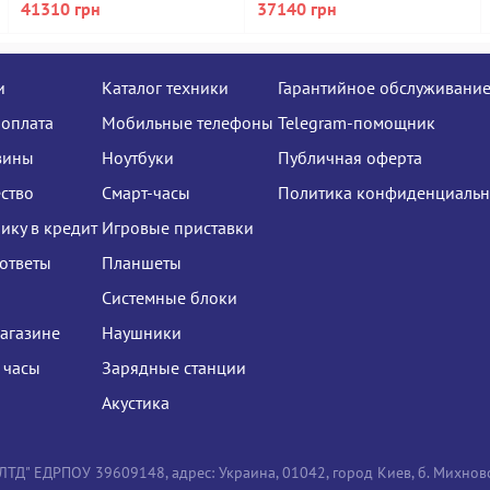
41310 грн
37140 грн
и
Каталог техники
Гарантийное обслуживани
 оплата
Мобильные телефоны
Telegram-помощник
зины
Ноутбуки
Публичная оферта
ство
Смарт-часы
Политика конфиденциальн
нику в кредит
Игровые приставки
ответы
Планшеты
Системные блоки
агазине
Наушники
 часы
Зарядные станции
Акустика
Д" ЕДРПОУ 39609148, адрес: Украина, 01042, город Киев, б. Михновс