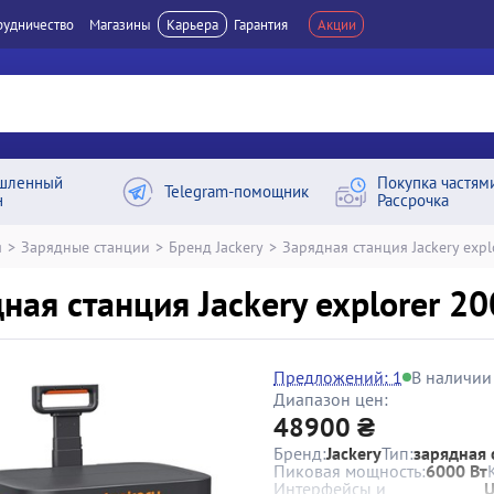
рудничество
Магазины
Карьера
Гарантия
Акции
шленный
Покупка частям
Telegram-помощник
н
Рассрочка
я
>
Зарядные станции
>
Бренд Jackery
>
Зарядная станция Jackery expl
ная станция Jackery explorer 20
Предложений: 1
В наличии
Диапазон цен:
48900 ₴
Бренд:
Jackery
Тип:
зарядная 
Пиковая мощность:
6000 Вт
Интерфейсы и
U