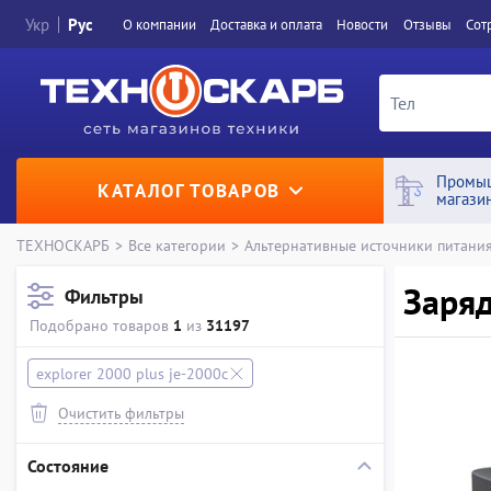
Укр
Рус
О компании
Доставка и оплата
Новости
Отзывы
Сот
Промы
КАТАЛОГ ТОВАРОВ
магази
ТЕХНОСКАРБ
>
Все категории
>
Альтернативные источники питани
Заряд
Фильтры
Подобрано товаров
1
из
31197
explorer 2000 plus je-2000c
Очистить фильтры
Состояние