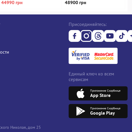
44990 грн
48900 грн
4
е
Присоединяйтесь:
ости
Единый ключ ко всем
сервисам
Приложение Скарбниця
App Store
Приложение Скарбниця
Google Play
кого Николая, дом 25