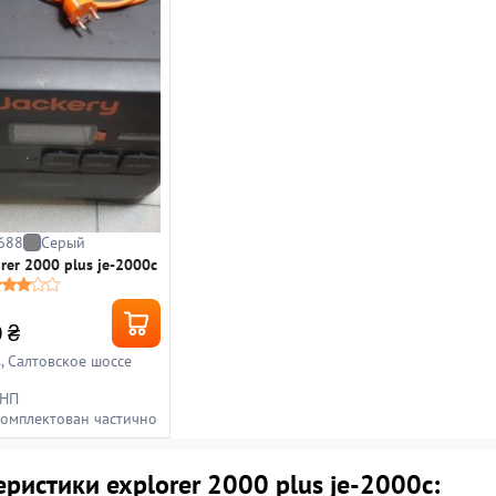
688
Серый
orer 2000 plus je-2000c
0
₴
в, Салтовское шоссе
 НП
комплектован частично
ристики explorer 2000 plus je-2000c: