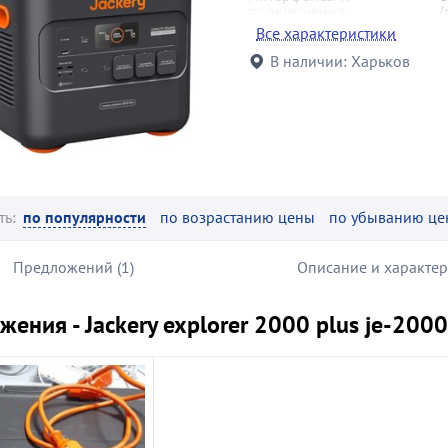
подключения:
(
Емкость батареи (Вт*ч):
2042
Все характеристики
Дополнительные
возможнос
функции:
транспорти
В наличии:
Харьков
Вес:
28 кг
ть:
по популярности
по возрастанию цены
по убыванию це
Предложений (1)
Описание и характе
ения - Jackery explorer 2000 plus je-2000