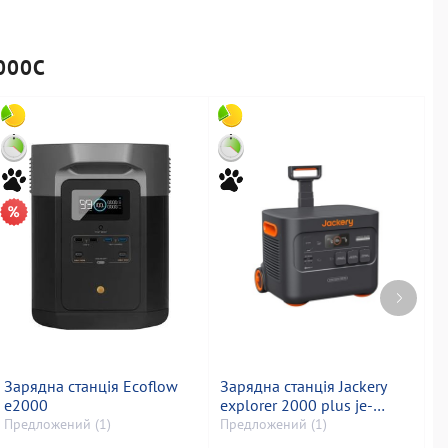
000C
Зарядна станція Ecoflow
Зарядна станція Jackery
З
e2000
explorer 2000 plus je-
g
2000c
д
Предложений (1)
Предложений (1)
П