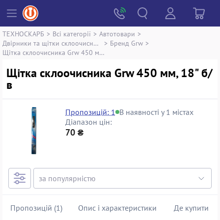
ТЕХНОСКАРБ
>
Всі категорії
>
Автотовари
>
Двірники та щітки склоочисника
>
Бренд Grw
>
Щітка склоочисника Grw 450 мм, 18"
Щітка склоочисника Grw 450 мм, 18" б/
в
Пропозицій: 1
В наявності у 1 містах
Діапазон цін:
70 ₴
Пропозицій (1)
Опис і характеристики
Де купити