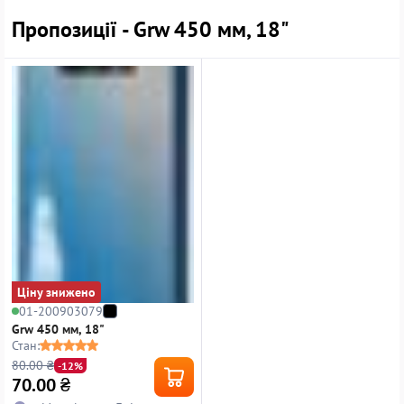
Пропозиції - Grw 450 мм, 18"
Ціну знижено
01-200903079
Grw 450 мм, 18"
Стан:
80.00 ₴
-12%
70.00
₴