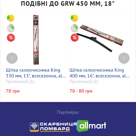
ПОДІБНІ ДО GRW 450 ММ, 18"
Щітка склоочисника King
Щітка склоочисника King
Щ
330 мм, 13", всесезонна, all
400 мм, 16", всесезонна, all
4
seasons
seasons
Пропозицій (1)
Пропозицій (2)
П
70 грн
70 - 80 грн
7
Партнери: