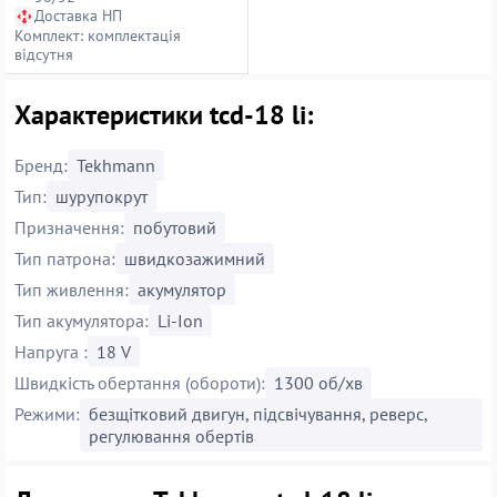
Доставка НП
Комплект: комплектація
відсутня
Характеристики tcd-18 li:
Бренд:
Tekhmann
Тип:
шурупокрут
Призначення:
побутовий
Тип патрона:
швидкозажимний
Тип живлення:
акумулятор
Тип акумулятора:
Li-Ion
Напруга :
18 V
Швидкість обертання (обороти):
1300 об/хв
Режими:
безщітковий двигун, підсвічування, реверс,
регулювання обертів