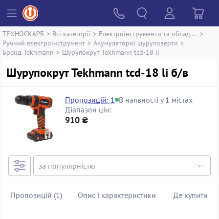
ТЕХНОСКАРБ
>
Всі категорії
>
Електроінструменти та обладнання
>
Ручний електроінструмент
>
Акумуляторні шуруповерти
>
Бренд Tekhmann
>
Шурупокрут Tekhmann tcd-18 li
Шурупокрут Tekhmann tcd-18 li б/в
Пропозицій: 1
В наявності у 1 містах
Діапазон цін:
910 ₴
Пропозицій (1)
Опис і характеристики
Де купити