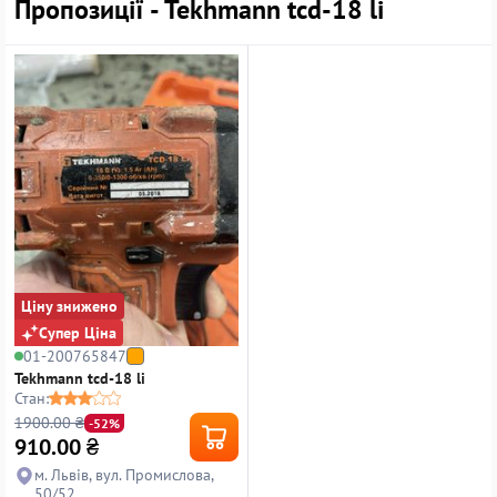
Пропозиції - Tekhmann tcd-18 li
Ціну знижено
Супер Ціна
01-200765847
Tekhmann tcd-18 li
Стан:
1900.00 ₴
-52%
910.00
₴
м. Львів, вул. Промислова,
50/52