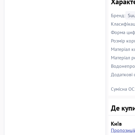
Характе
Бренд:
Su
Класифікац
Форма циф
Розмір корп
Матеріал к
Матеріал р
Водонепрон
Додаткові 
Сумісна ОС
Де купи
Київ
Пропозицій