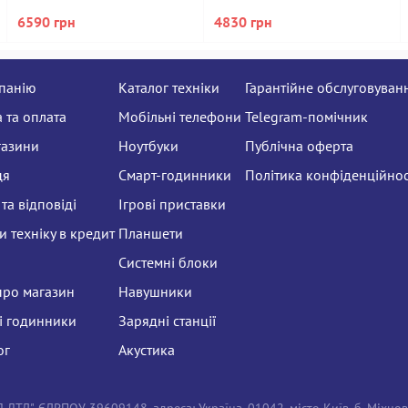
6590 грн
4830 грн
панію
Каталог техніки
Гарантійне обслуговуван
 та оплата
Мобільні телефони
Telegram-помічник
газини
Ноутбуки
Публічна оферта
ця
Смарт-годинники
Політика конфіденційнос
та відповіді
Ігрові приставки
 техніку в кредит
Планшети
Системні блоки
про магазин
Навушники
і годинники
Зарядні станції
ог
Акустика
ТД", ЄДРПОУ 39609148, адреса: Україна, 01042, місто Київ, б. Міхно