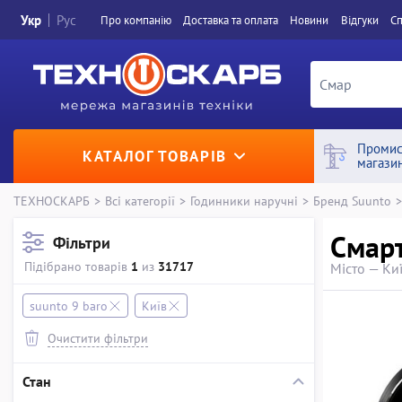
Укр
Рус
Про компанiю
Доставка та оплата
Новини
Вiдгуки
Сп
Промис
КАТАЛОГ ТОВАРІВ
магази
ТЕХНОСКАРБ
>
Всі категорії
>
Годинники наручні
>
Бренд Suunto
>
Смарт
Фільтри
Підібрано товарів
1
из
31717
Місто — Ки
suunto 9 baro
Київ
Очистити фільтри
Стан