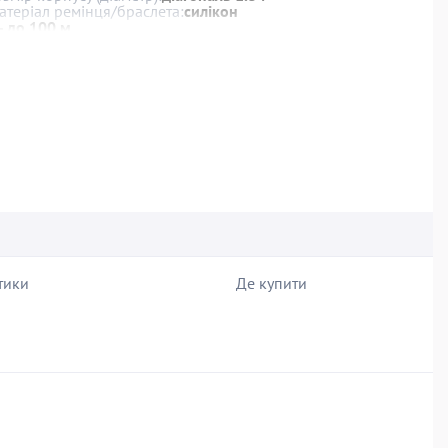
атеріал ремінця/браслета:
силікон
- до 100 м
ідні події, трекінг сну, лічильник калорій, акселерометр,
, альтиметр (висотомір), термометр, крокомір,
тики
Де купити