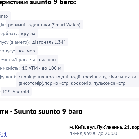
ристики suunto 9 baro:
unto
ія:
розумні годинники (Smart Watch)
ерблату:
кругла
усу (діаметр):
діагональ 1.34"
орпусу:
полімер
емінця/браслета:
силікон
икність:
10 АТМ - до 100 м
функції:
сповіщення про вхідні події, трекінг сну, лічильник к
(висотомір), термометр, крокомір, пульсоксиметр
:
iOS, Android
ти - Suunto suunto 9 baro
м. Київ, вул. Лук`яненка, 21, ко
пн-нд з 9:00 до 20:00
: 1