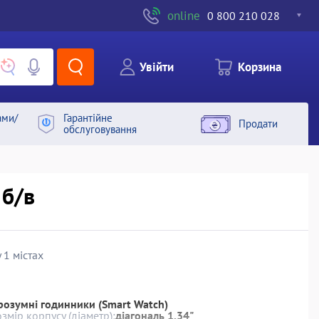
online
0 800 210 028
Увiйти
Корзина
ами/
Гарантiйне
Продати
обслуговування
 б/в
 1 містах
розумні годинники (Smart Watch)
озмір корпусу (діаметр):
діагональ 1.34"