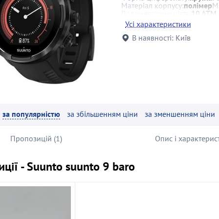
Матеріал корпусу:
полімер
М
Водонепроникність:
10 АТМ 
Додаткові
сповіщення про вх
Усі характеристики
функції:
барометр, компас
пульсоксиметр
В наявності:
Київ
Сумісна ОС:
iOS, Android
за популярністю
за збільшенням ціни
за зменшенням ціни
Пропозицій (1)
Опис і характерис
ції - Suunto suunto 9 baro