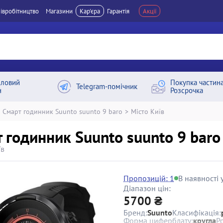
івробітництво
Магазини
Кар'єра
Гарантія
Акції
ловий
Покупка частин
Telegram-помічник
н
Розсрочка
Смарт годинник Suunto suunto 9 baro
>
Місто Київ
 годинник Suunto suunto 9 baro
їв
Пропозицій: 1
В наявності у
Діапазон цін:
5700 ₴
Бренд:
Suunto
Класифікація:
Форма циферблату:
кругла
Р