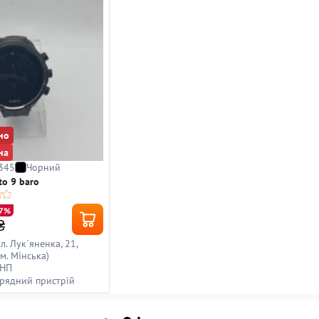
но
на
345
Чорний
to 9 baro
17%
₴
ул. Лук`яненка, 21,
(м. Мінська)
 НП
арядний пристрій