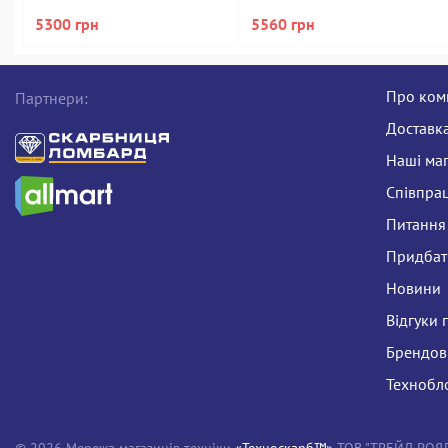
5300 грн
5560 грн
Про ком
Партнери:
Доставка
Наші ма
Співпра
Питання 
Придбати
Новини
Відгуки 
Брендов
Технобл
© 2026 Мережа магазинів техніки
«Техноскарб™»
ТОВ "ТРЕЙД РОЯЛ Л