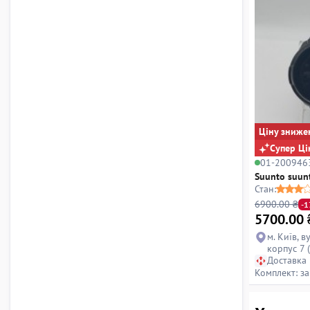
Ціну зниже
Супер Ці
01-200946
Suunto suun
Стан:
6900.00 ₴
-
5700.00
м. Київ, в
корпус 7 
Доставка
Комплект: з