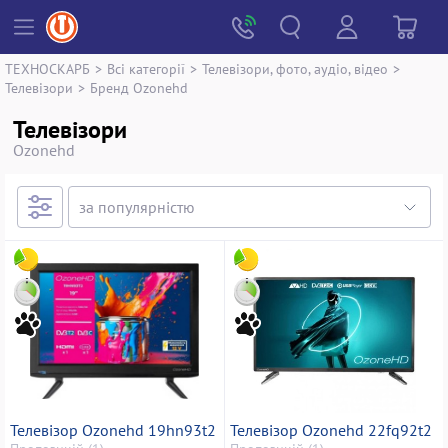
ТЕХНОСКАРБ
>
Всі категорії
>
Телевізори, фото, аудіо, відео
>
Телевізори
>
Бренд Ozonehd
Телевізори
Ozonehd
Телевізор Ozonehd 19hn93t2
Телевізор Ozonehd 22fq92t2