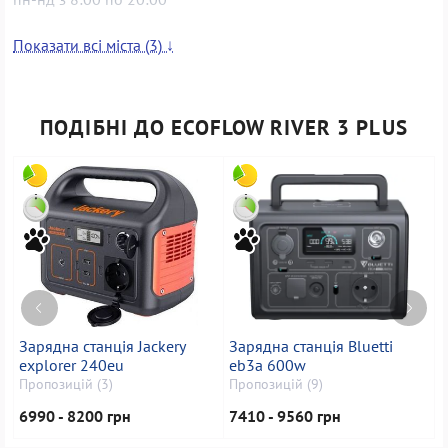
Показати всі міста (3) ↓
Кропивницький
Пропозицій: 1
ПОДІБНІ ДО ECOFLOW RIVER 3 PLUS
м. Кропивницький, вул. Соборна, 3
пн-нд з 8:00 до 19:30
Зарядна станція Jackery
Зарядна станція Bluetti
З
explorer 240eu
eb3a 600w
a
Пропозицій (3)
Пропозицій (9)
П
6990 - 8200 грн
7410 - 9560 грн