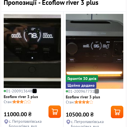
Пропозиції - Ecoflow river 3 plus
Гарантiя 30 днiв
Щойно додано
01-200913648
01-200967731
Ecoflow river 3 plus
Ecoflow river 3 plus
Стан:
Стан:
11000.00
₴
10500.00
₴
с. Петропавлівська
с. Петропавлівська
Борщагівка, вул.
Борщагівка, вул.