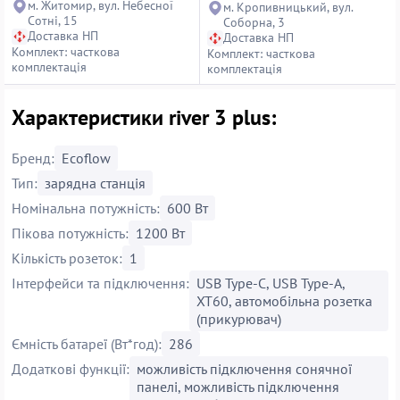
м. Житомир, вул. Небесної
м. Кропивницький, вул.
Сотні, 15
Соборна, 3
Доставка НП
Доставка НП
Комплект: часткова
Комплект: часткова
комплектація
комплектація
Характеристики river 3 plus:
Бренд:
Ecoflow
Тип:
зарядна станція
Номінальна потужність:
600 Вт
Пікова потужність:
1200 Вт
Кількість розеток:
1
Інтерфейси та підключення:
USB Type-C, USB Type-A,
XT60, автомобільна розетка
(прикурювач)
Ємність батареї (Вт*год):
286
Додаткові функції:
можливість підключення сонячної
панелі, можливість підключення