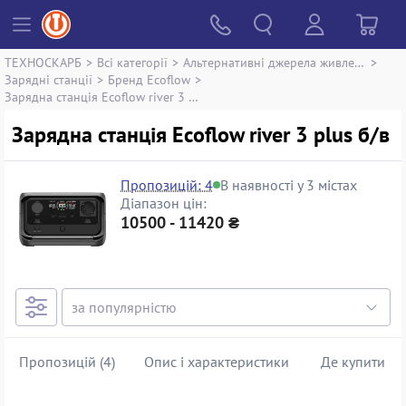
ТЕХНОСКАРБ
>
Всі категорії
>
Альтернативні джерела живлення
>
Зарядні станції
>
Бренд Ecoflow
>
Зарядна станція Ecoflow river 3 plus
Зарядна станція Ecoflow river 3 plus б/в
Пропозицій: 4
В наявності у 3 містах
Діапазон цін:
10500 - 11420 ₴
Пропозицій (4)
Опис і характеристики
Де купити