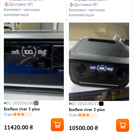
Петропавлівська, 14
Доставка НП
Петропавлівська, 14
Доставка НП
Комплект: часткова
Комплект: часткова
комплектація
комплектація
01-201026260
01-201028217
Ecoflow river 3 plus
Ecoflow river 3 plus
Стан:
Стан:
11420.00
₴
10500.00
₴