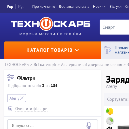
Укр
Рус
Про компанiю
Доставка та оплата
Новини
Вiдгуки
Сп
Промис
КАТАЛОГ ТОВАРІВ
магази
ТЕХНОСКАРБ
>
Всі категорії
>
Альтернативні джерела живлення
>
З
Заряд
Фільтри
Підібрано товарів
2
из
186
Aferiy
Aferiy
Сортувати:
Очистити фільтри