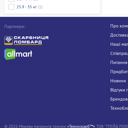
25.9 - 35 кг
(1)
Про ком
Партнери:
Доставка
Наші ма
Співпра
Питання 
Придбати
Новини
Відгуки 
Брендов
Технобл
© 2026 Мережа магазинів техніки
«Техноскарб™»
ТОВ "ТРЕЙД РОЯЛ Л