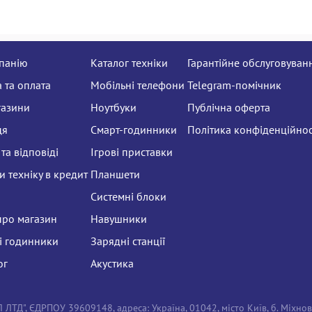
панію
Каталог техніки
Гарантійне обслуговуван
 та оплата
Мобільні телефони
Telegram-помічник
газини
Ноутбуки
Публічна оферта
ця
Смарт-годинники
Політика конфіденційнос
та відповіді
Ігрові приставки
 техніку в кредит
Планшети
Системні блоки
про магазин
Навушники
і годинники
Зарядні станції
ог
Акустика
ТД", ЄДРПОУ 39609148, адреса: Україна, 01042, місто Київ, б. Міхно