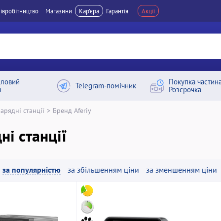
івробітництво
Магазини
Кар'єра
Гарантія
Акції
ловий
Покупка частин
Telegram-помічник
н
Розсрочка
арядні станції
>
Бренд Aferiy
ні станції
за популярністю
за збільшенням ціни
за зменшенням ціни