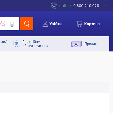
online
0 800 210 028
Увiйти
Корзина
ами/
Гарантiйне
Продати
обслуговування