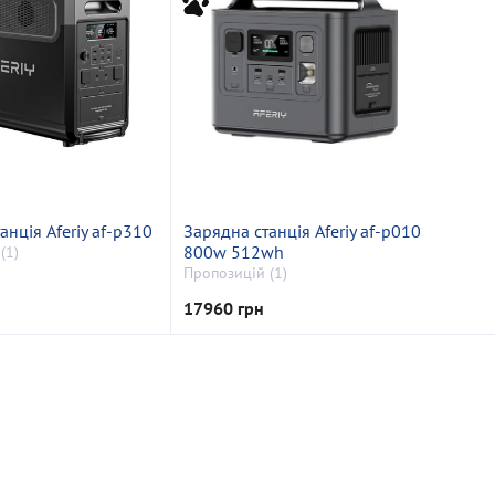
анція Aferiy af-p310
Зарядна станція Aferiy af-p010
800w 512wh
(1)
Пропозицій (1)
17960 грн