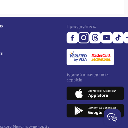
ня
Приєднуйтесь:
ті
Єдиний ключ до всіх
сервісів
Застосунок Скарбниця
App Store
Застосунок Скарбниця
Google Play
вського Миколи, будинок 25