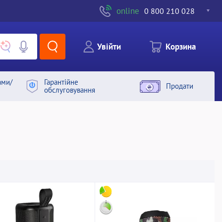
online
0 800 210 028
Увiйти
Корзина
ами/
Гарантiйне
Продати
обслуговування