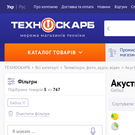
Укр
Рус
Про компанiю
Доставка та оплата
Новини
Вiдгуки
Сп
Промис
КАТАЛОГ ТОВАРІВ
магази
ТЕХНОСКАРБ
>
Всі категорії
>
Телевізори, фото, аудіо, відео
>
Акус
Акуст
Фільтри
Підібрано товарів
5
из
767
Gelius
Gelius
Сортувати:
Очистити фільтри