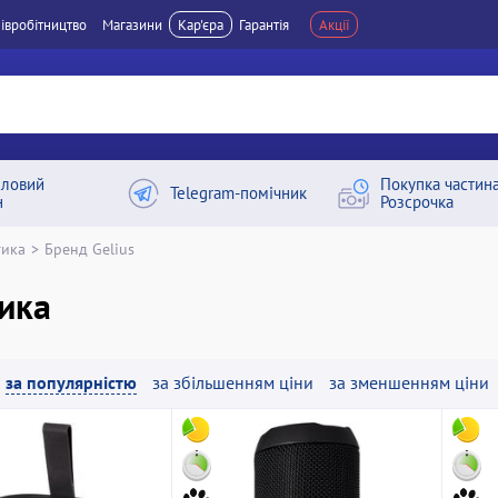
івробітництво
Магазини
Кар'єра
Гарантія
Акції
ловий
Покупка частин
Telegram-помічник
н
Розсрочка
тика
>
Бренд Gelius
ика
за популярністю
за збільшенням ціни
за зменшенням ціни