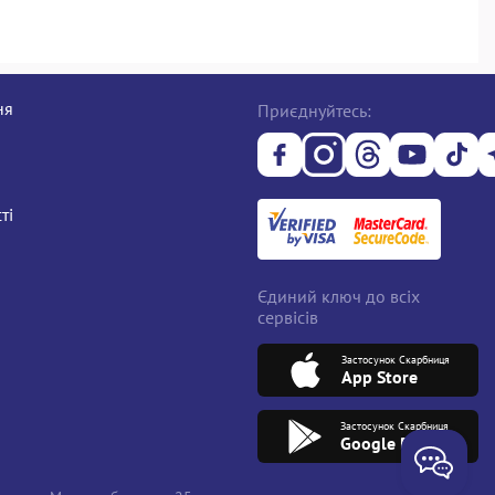
ня
Приєднуйтесь:
ті
Єдиний ключ до всіх
сервісів
Застосунок Скарбниця
App Store
Застосунок Скарбниця
Google Play