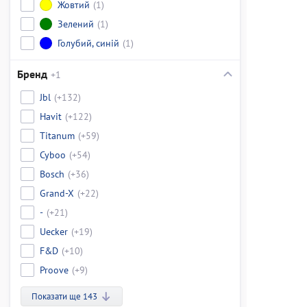
Жовтий
(1)
Зелений
(1)
Голубий, синій
(1)
Бренд
+1
Jbl
(+132)
Havit
(+122)
Titanum
(+59)
Cyboo
(+54)
Bosch
(+36)
Grand-X
(+22)
-
(+21)
Uecker
(+19)
F&D
(+10)
Proove
(+9)
Показати ще 143