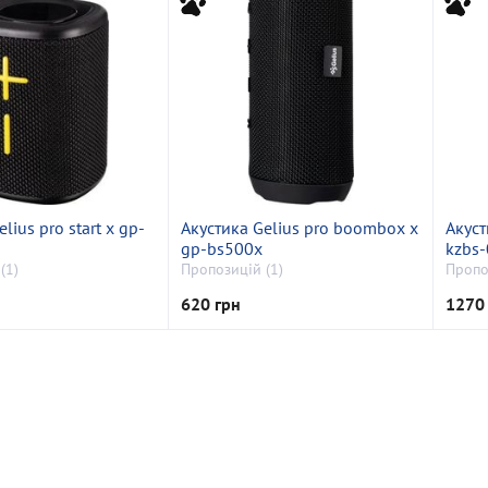
lius pro start x gp-
Акустика Gelius pro boombox x
Акуст
gp-bs500x
kzbs
(1)
Пропозицій (1)
Пропо
620 грн
1270 