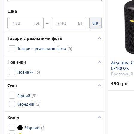
Ціна
—
OK
Товари з реальними фото
Товари з реальними фото
(5)
Новинки
Акустика Ge
bs1002x
Новинки
(3)
Пропозицій 
450 грн
Стан
Гарний
(3)
Середній
(2)
Колір
Чорний
(2)