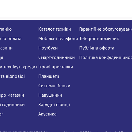
панію
Каталог техніки
Гарантійне обслуговуван
 та оплата
Мобільні телефони
Telegram-помічник
газини
Ноутбуки
Публічна оферта
ця
Смарт-годинники
Політика конфіденційнос
 техніку в кредит
Ігрові приставки
та відповіді
Планшети
Системні блоки
про магазин
Навушники
і годинники
Зарядні станції
ог
Акустика