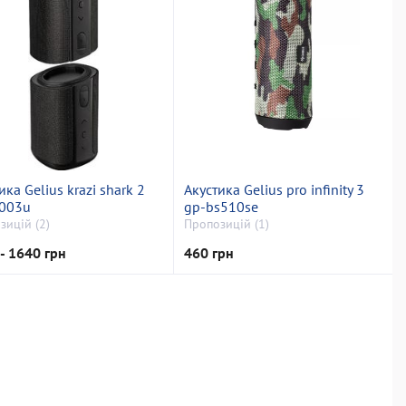
ика Gelius krazi shark 2
Акустика Gelius pro infinity 3
-003u
gp-bs510se
зицій (2)
Пропозицій (1)
- 1640 грн
460 грн