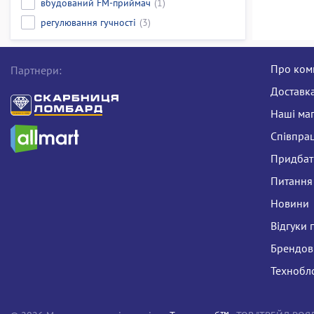
вбудований FM-приймач
(1)
регулювання гучності
(3)
Про ком
Партнери:
Доставка
Наші ма
Співпра
Придбати
Питання 
Новини
Відгуки 
Брендов
Технобл