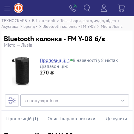
ТЕХНОСКАРБ
>
Всі категорії
>
Телевізори, фото, аудіо, відео
>
Акустика
>
Бренд -
>
Bluetooth колонка - FM Y-08
>
Місто Львів
Bluetooth колонка - FM Y-08 б/в
Місто — Львів
Пропозицій: 1
В наявності у 8 містах
Діапазон цін:
270 ₴
Пропозицій (1)
Опис і характеристики
Де купити