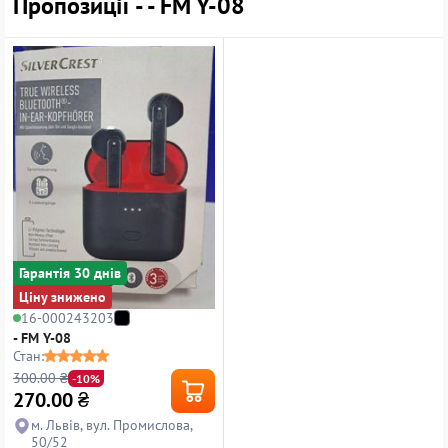
Пропозиції - - FM Y-08
Гарантiя 30 днiв
Ціну знижено
16-000243203
- FM Y-08
Стан:
300.00 ₴
-10%
270.00
₴
м. Львів, вул. Промислова,
50/52