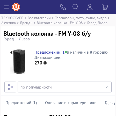
ТЕХНОСКАРБ
>
Все категории
>
Телевизоры, фото, аудио, видео
>
Акустика
>
Бренд -
>
Bluetooth колонка - FM Y-08
>
Город Львов
Bluetooth колонка - FM Y-08 б/у
Город — Львов
Предложений: 1
В наличии в 8 городах
Диапазон цен:
270 ₴
Предложений (1)
Описание и характеристики
Где к