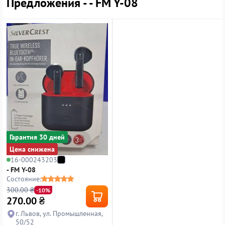
Предложения - - FM Y-08
Гарантия 30 дней
Цена снижена
16-000243203
- FM Y-08
Состояние:
300.00 ₴
-10%
270.00
₴
г. Львов, ул. Промышленная,
50/52