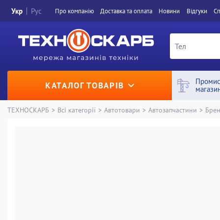
Укр
Рус
Про компанiю
Доставка та оплата
Новини
Вiдгуки
Сп
Промис
КАТАЛОГ ТОВАРІВ
магази
ТЕХНОСКАРБ
>
Всі категорії
>
Автотовари
>
Автозапчастини
>
Брен