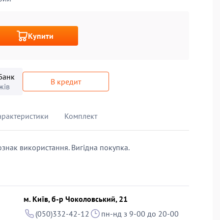
Купити
Банк
В кредит
жів
арактеристики
Комплект
ознак використання. Вигідна покупка.
м. Київ, б-р Чоколовський, 21
(050)332-42-12
пн-нд з 9-00 до 20-00