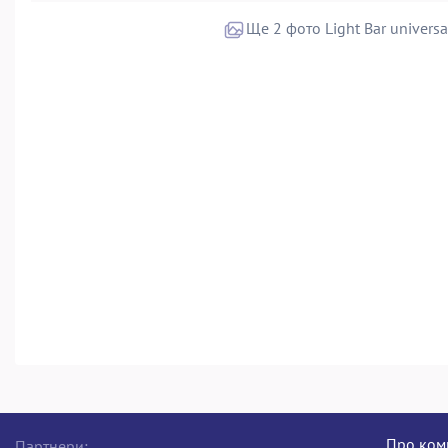
Ще 2 фото Light Bar universa
Про ком
Партнери: