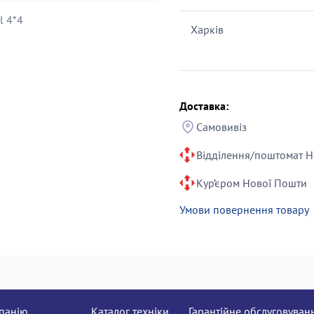
l 4*4
Харків
Доставка:
Самовивіз
Відділення/поштомат Н
Кур’єром Нової Пошти
Умови повернення товару
панію
Каталог техніки
Гарантійне обслуговуван