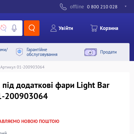
offline
0 800 210 028
Увiйти
Корзина
ами/
Гарантiйне
Продати
обслуговування
Артикул 01-200903064
 під додаткові фари Light Bar
01-200903064
РАВЛЯЄМО НОВОЮ ПОШТОЮ
рий