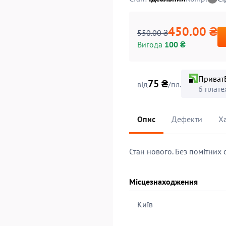
450.00 ₴
550.00 ₴
Вигода
100 ₴
Приват
75 ₴
від
/пл.
6 плате
Опис
Дефекти
Х
Стан нового. Без помітних 
Місцезнаходження
Київ