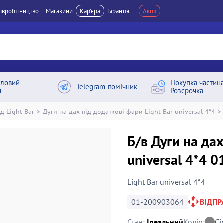
івробітництво
Магазини
Кар'єра
Гарантія
Акції
ловий
Покупка частин
Telegram-помічник
н
Розсрочка
д Light Bar
>
Дуги на дах під додаткові фари Light Bar universal 4*4
>
Б/в Дуги на дах
universal 4*4 
Light Bar universal 4*4
01-200903064
ВІДП
Стан:
Ідеальний
Колір:
Сі