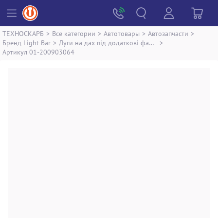
ТЕХНОСКАРБ
>
Все категории
>
Автотовары
>
Автозапчасти
>
Бренд Light Bar
>
Дуги на дах під додаткові фари Light Bar universal 4*4
>
Артикул 01-200903064