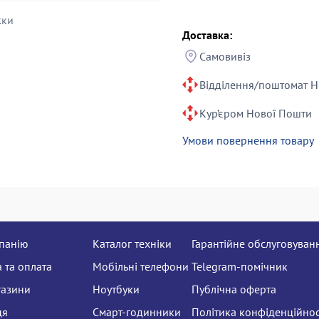
жки
Доставка:
Самовивіз
Відділення/поштомат Н
Кур’єром Нової Пошти
Умови повернення товару
панію
Каталог техніки
Гарантійне обслуговуван
 та оплата
Мобільні телефони
Telegram-помічник
газини
Ноутбуки
Публічна оферта
ця
Смарт-годинники
Політика конфіденційнос