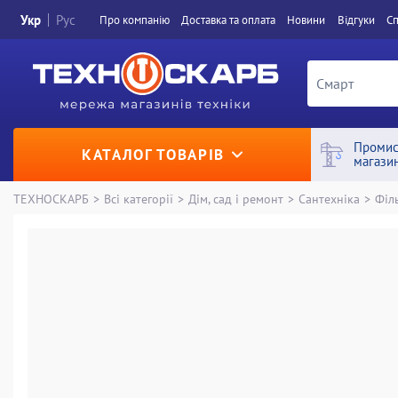
Укр
Рус
Про компанiю
Доставка та оплата
Новини
Вiдгуки
Сп
Промис
КАТАЛОГ ТОВАРІВ
магази
ТЕХНОСКАРБ
>
Всі категорії
>
Дім, сад і ремонт
>
Сантехніка
>
Філ