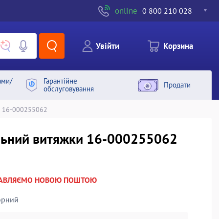
online
0 800 210 028
Увiйти
Корзина
ами/
Гарантiйне
Продати
обслуговування
л 16-000255062
ольний витяжки 16-000255062
РАВЛЯЄМО НОВОЮ ПОШТОЮ
орний