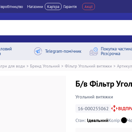
івробітництво
Магазини
Кар'єра
Гарантія
Акції
ловий
Покупка частин
Telegram-помічник
н
Розсрочка
ьтри для води
>
Бренд Угольний
>
Фільтр Угольний витяжки
>
Артику
Б/в Фільтр Уг
Угольний витяжки
16-000255062
ВІДП
Стан:
Ідеальний
Колір:
Ч