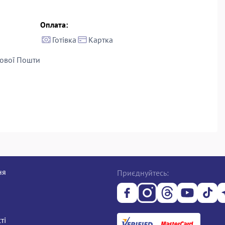
Оплата:
Готівка
Картка
ової Пошти
ня
Приєднуйтесь:
ті