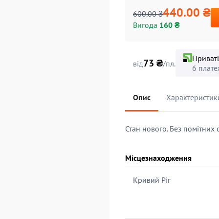
440.00 ₴
600.00 ₴
Вигода
160 ₴
Приват
73 ₴
від
/пл.
6 плате
Опис
Характеристик
Стан нового. Без помітних
Місцезнаходження
Кривий Ріг