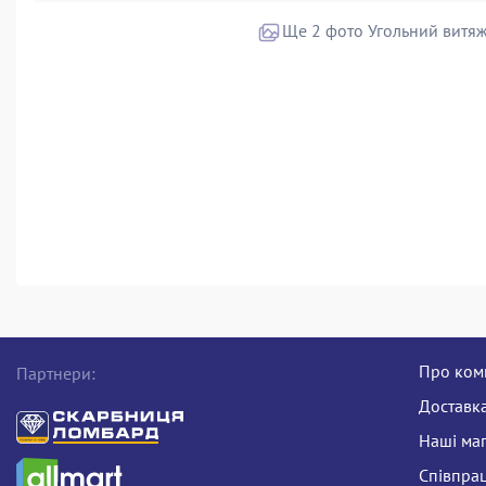
Ще 2 фото Угольний витя
Про ком
Партнери:
Доставка
Наші ма
Співпра