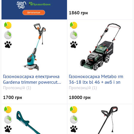
1860 грн
Газонокосарка електрична
Газонокосарка Metabo rm
Gardena trimmer powercut
36-18 ltx bl 46 + акб і зп
500
Пропозицій (1)
Пропозицій (1)
1700 грн
18000 грн