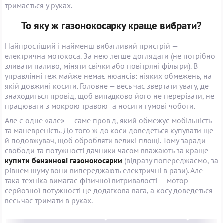
тримається у руках.
То яку ж газонокосарку краще вибрати?
Найпростіший і найменш вибагливий пристрій —
електрична мотокоса. За нею легше доглядати (не потрібно
зливати паливо, міняти свічки або повітряні фільтри). В
управлінні теж майже немає нюансів: ніяких обмежень, на
якій довжині косити. Головне — весь час звертати увагу, де
знаходиться провід, щоб випадково його не перерізати, не
працювати з мокрою травою та носити гумові чоботи.
Але є одне «але» — саме провід, який обмежує мобільність
та маневреність. До того ж до коси доведеться купувати ще
й подовжувач, щоб обробляти великі площі. Тому заради
свободи та потужності дачники часом вважають за краще
купити бензинові газонокосарки
(відразу попереджаємо, за
рівнем шуму вони випереджають електричні в рази). Але
така техніка вимагає фізичної витривалості — мотор
серйозної потужності це додаткова вага, а косу доведеться
весь час тримати в руках.