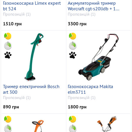
Газонокосарка Limex expert
Акумуляторний тример
bt 524
Worcraft cgt-s20lidb + 1
акб(clb-20v-4.0)
Пропозицій (1)
Пропозицій (1)
1510 грн
3300 грн
Тример електричний Bosch
Газонокосарка Makita
art 300
elm3711
Пропозицій (1)
Пропозицій (1)
890 грн
1800 грн