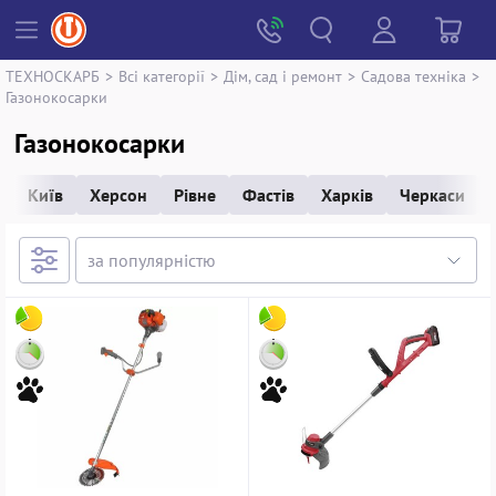
ТЕХНОСКАРБ
>
Всі категорії
>
Дім, сад і ремонт
>
Садова техніка
>
Газонокосарки
Газонокосарки
Київ
Херсон
Рівне
Фастів
Харків
Черкаси