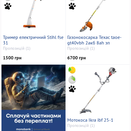
Тример електричний Stihl fse
Газонокосарка Техас taoe-
31
gt40vbh 2акб 8ah зп
Пропозицій (1)
Пропозицій (1)
1500 грн
6700 грн
Мотокоса Ikra ibf 25-1
Пропозицій (1)