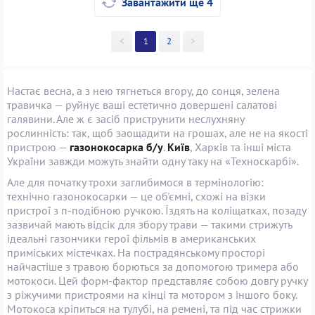
Завантажити ще 4
<
1
2
>
Настає весна, а з нею тягнеться вгору, до сонця, зелена
травичка — руйнує ваші естетично довершені салатові
галявини. Але ж є засіб приструнити неслухняну
рослинність: так, щоб заощадити на грошах, але не на якості
пристрою —
газонокосарка б/у
.
Київ
, Харків та інші міста
України завжди можуть знайти одну таку на «Техноскарбі».
Але для початку трохи заглибимося в термінологію:
технічно газонокосарки — це об'ємні, схожі на візки
пристрої з п-подібною ручкою. Їздять на коліщатках, позаду
зазвичай мають відсік для збору трави — такими стрижуть
ідеальні газончики герої фільмів в американських
приміських містечках. На пострадянському просторі
найчастіше з травою борються за допомогою тримера або
мотокоси. Цей форм-фактор представляє собою довгу ручку
з ріжучими пристроями на кінці та мотором з іншого боку.
Мотокоса кріпиться на тулубі, на ремені, та під час стрижки