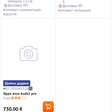
Галицька, 112-Д
А
Доставка НП
Доставка НП
Комплект: комплектація
Комплект: інструкція
відсутня
Щойно додано
01-201045326
Oppo enco buds2 pro
Стан:
730.00
₴