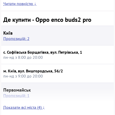
безпосередньо з навушників та через під’єднаний пристрій.
Читати повністю ↓
Модель підійде тим, хто шукає доступне рішення для
потокового аудіо, подкастів і перегляду відео, а купівля
Oppo Enco Buds2 Pro у вживаному стані в спеціалізованому
Де купити - Oppo enco buds2 pro
магазині допоможе заощадити без відмови від фірмового
дизайну та оригінальних комплектувальних.
Київ
Пропозицій: 2
с. Софіївська Борщагівка, вул. Петрівська, 1
пн-нд з 8:00 до 20:00
м. Київ, вул. Вишгородська, 56/2
пн-нд з 9:00 до 20:00
Первомайськ
Пропозицій: 1
Показати всі міста (4) ↓
м. Первомайськ, вул. Коротченка, 3/68
вт-нд з 8:00 до 20:00