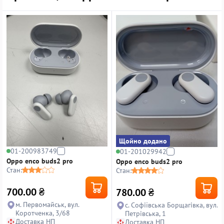
Щойно додано
01-200983749
01-201029942
Oppo enco buds2 pro
Oppo enco buds2 pro
Стан:
Стан:
700.00
₴
780.00
₴
м. Первомайськ, вул.
с. Софіївська Борщагівка, вул.
Коротченка, 3/68
Петрівська, 1
Доставка НП
Доставка НП