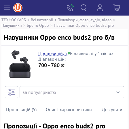
ТЕХНОСКАРБ
>
Всі категорії
>
Телевізори, фото, аудіо, відео
>
Навушники
>
Бренд Oppo
>
Навушники Oppo enco buds2 pro
Навушники Oppo enco buds2 pro б/в
Пропозицій: 5
В наявності у 4 містах
Діапазон цін:
700 - 780 ₴
Пропозицій (5)
Опис і характеристики
Де купити
Пропозиції - Oppo enco buds2 pro