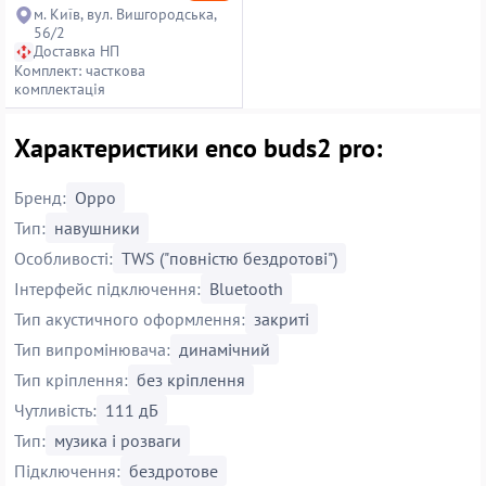
м. Київ, вул. Вишгородська,
56/2
Доставка НП
Комплект: часткова
комплектація
Характеристики enco buds2 pro:
Бренд:
Oppo
Тип:
навушники
Особливості:
TWS ("повністю бездротові")
Інтерфейс підключення:
Bluetooth
Тип акустичного оформлення:
закриті
Тип випромінювача:
динамічний
Тип кріплення:
без кріплення
Чутливість:
111 дБ
Тип:
музика і розваги
Підключення:
бездротове