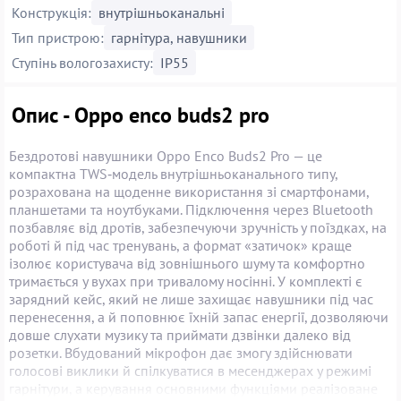
Конструкція:
внутрішньоканальні
Тип пристрою:
гарнітура, навушники
Ступінь вологозахисту:
IP55
Опис - Oppo enco buds2 pro
Бездротові навушники Oppo Enco Buds2 Pro — це
компактна TWS‑модель внутрішньоканального типу,
розрахована на щоденне використання зі смартфонами,
планшетами та ноутбуками. Підключення через Bluetooth
позбавляє від дротів, забезпечуючи зручність у поїздках, на
роботі й під час тренувань, а формат «затичок» краще
ізолює користувача від зовнішнього шуму та комфортно
тримається у вухах при тривалому носінні. У комплекті є
зарядний кейс, який не лише захищає навушники під час
перенесення, а й поповнює їхній запас енергії, дозволяючи
довше слухати музику та приймати дзвінки далеко від
розетки. Вбудований мікрофон дає змогу здійснювати
голосові виклики й спілкуватися в месенджерах у режимі
гарнітури, а керування основними функціями реалізоване