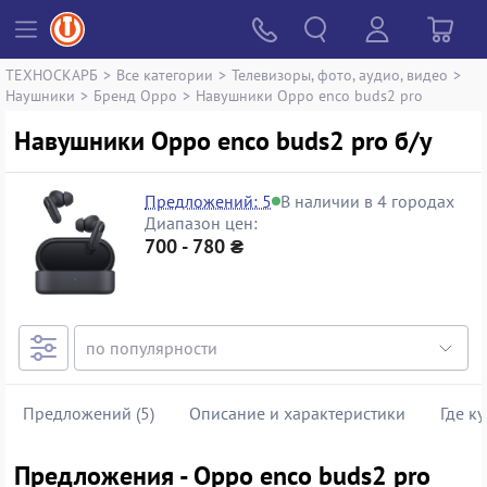
ТЕХНОСКАРБ
>
Все категории
>
Телевизоры, фото, аудио, видео
>
Наушники
>
Бренд Oppo
>
Навушники Oppo enco buds2 pro
Навушники Oppo enco buds2 pro б/у
Предложений: 5
В наличии в 4 городах
Диапазон цен:
700 - 780 ₴
Предложений (5)
Описание и характеристики
Где к
Предложения - Oppo enco buds2 pro