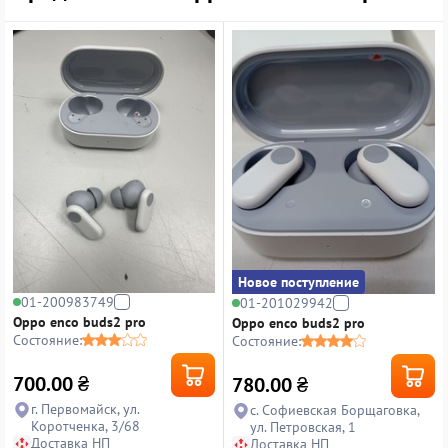
Новое поступление
01-200983749
01-201029942
Oppo enco buds2 pro
Oppo enco buds2 pro
Состояние:
Состояние:
700.00
₴
780.00
₴
г. Первомайск, ул.
с. Софиевская Борщаговка,
Коротченка, 3/68
ул. Петровская, 1
Доставка НП
Доставка НП