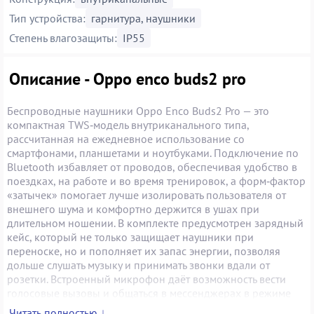
Тип устройства:
гарнитура, наушники
Степень влагозащиты:
IP55
Описание - Oppo enco buds2 pro
Беспроводные наушники Oppo Enco Buds2 Pro — это
компактная TWS‑модель внутриканального типа,
рассчитанная на ежедневное использование со
смартфонами, планшетами и ноутбуками. Подключение по
Bluetooth избавляет от проводов, обеспечивая удобство в
поездках, на работе и во время тренировок, а форм‑фактор
«затычек» помогает лучше изолировать пользователя от
внешнего шума и комфортно держится в ушах при
длительном ношении. В комплекте предусмотрен зарядный
кейс, который не только защищает наушники при
переноске, но и пополняет их запас энергии, позволяя
дольше слушать музыку и принимать звонки вдали от
розетки. Встроенный микрофон даёт возможность вести
голосовые вызовы и общаться в мессенджерах в режиме
гарнитуры, а управление основными функциями
Читать полностью ↓