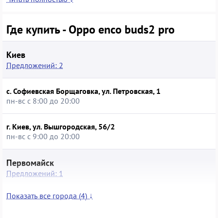
реализовано непосредственно с наушников и через
подключённое устройство. Модель подойдёт тем, кто ищет
доступное решение для прослушивания потокового аудио,
Где купить - Oppo enco buds2 pro
подкастов и просмотра видео, а покупка Oppo Enco Buds2
Pro в б/у состоянии в специализированном магазине
позволит сэкономить без отказа от фирменного дизайна и
Киев
оригинальных комплектующих.
Предложений: 2
с. Софиевская Борщаговка, ул. Петровская, 1
пн-вс с 8:00 до 20:00
г. Киев, ул. Вышгородская, 56/2
пн-вс с 9:00 до 20:00
Первомайск
Предложений: 1
Показать все города (4) ↓
г. Первомайск, ул. Коротченка, 3/68
вт-вс с 8:00 до 20:00