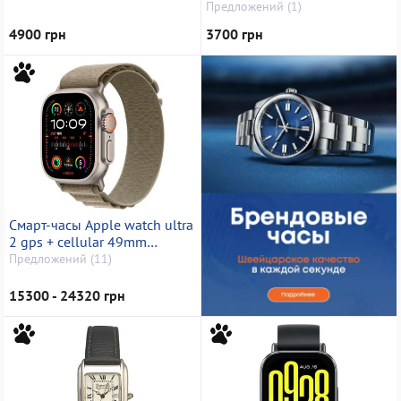
Предложений (1)
4900 грн
3700 грн
Смарт-часы Apple watch ultra
2 gps + cellular 49mm
titanium case
Предложений (11)
15300 - 24320 грн