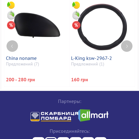
China noname
L-King ksw-2967-2
у
Предложений (7)
Предложений (1)
П
200 - 280 грн
160 грн
1
Партнеры:
Присоединяйтесь: