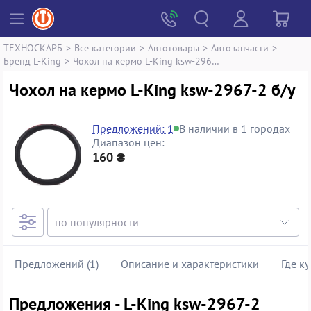
ТЕХНОСКАРБ
>
Все категории
>
Автотовары
>
Автозапчасти
>
Бренд L-King
>
Чохол на кермо L-King ksw-2967-2
Чохол на кермо L-King ksw-2967-2 б/у
Предложений: 1
В наличии в 1 городах
Диапазон цен:
160 ₴
Предложений (1)
Описание и характеристики
Где к
Предложения - L-King ksw-2967-2