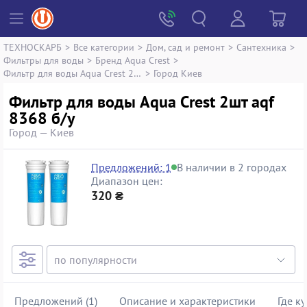
ТЕХНОСКАРБ
>
Все категории
>
Дом, сад и ремонт
>
Сантехника
>
Фильтры для воды
>
Бренд Aqua Crest
>
Фильтр для воды Aqua Crest 2шт aqf 8368
>
Город Киев
Фильтр для воды Aqua Crest 2шт aqf
8368 б/у
Город — Киев
Предложений: 1
В наличии в 2 городах
Диапазон цен:
320 ₴
Предложений (1)
Описание и характеристики
Где к