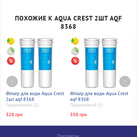
ПОХОЖИЕ К AQUA CREST 2ШТ AQF
8368
Фільтр для води Aqua Crest
Фільтр для води Aqua Crest
Ф
2шт aqf 8368
aqf 8368
Предложений (2)
Предложений (1)
П
320 грн
350 грн
3
Партнеры: