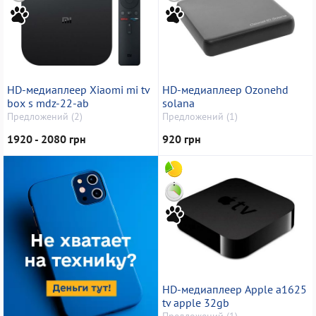
HD-медиаплеер Xiaomi mi tv
HD-медиаплеер Ozonehd
box s mdz-22-ab
solana
Предложений (2)
Предложений (1)
1920 - 2080 грн
920 грн
HD-медиаплеер Apple a1625
tv apple 32gb
Предложений (1)