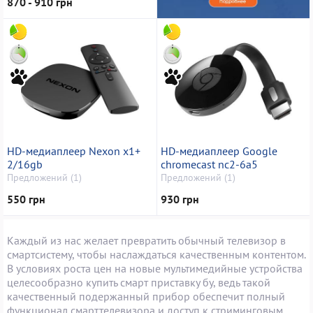
870 - 910 грн
HD-медиаплеер Nexon x1+
HD-медиаплеер Google
2/16gb
chromecast nc2-6a5
Предложений (1)
Предложений (1)
550 грн
930 грн
Каждый из нас желает превратить обычный телевизор в
смартсистему, чтобы наслаждаться качественным контентом.
В условиях роста цен на новые мультимедийные устройства
целесообразно купить смарт приставку бу, ведь такой
качественный подержанный прибор обеспечит полный
функционал смарттелевизора и доступ к стриминговым