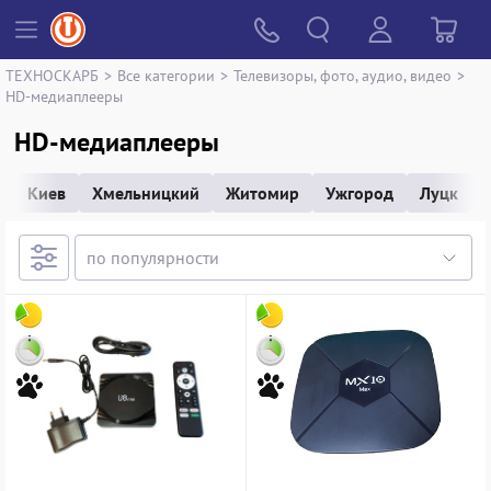
ТЕХНОСКАРБ
>
Все категории
>
Телевизоры, фото, аудио, видео
>
HD-медиаплееры
HD-медиаплееры
Киев
Хмельницкий
Житомир
Ужгород
Луцк