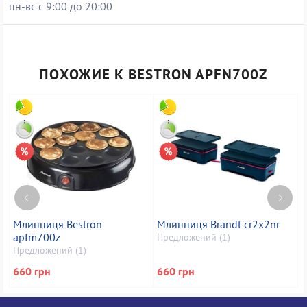
пн-вс с 9:00 до 20:00
ПОХОЖИЕ К BESTRON APFN700Z
Млинниця Bestron
Млинниця Brandt cr2x2nr
М
apfm700z
Предложений (1)
П
Предложений (1)
660 грн
660 грн
6