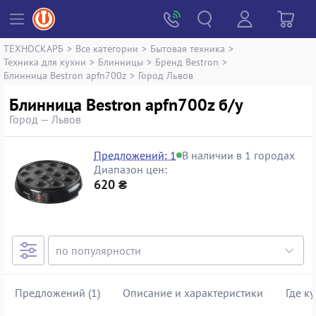
ТЕХНОСКАРБ
>
Все категории
>
Бытовая техника
>
Техника для кухни
>
Блинницы
>
Бренд Bestron
>
Блинница Bestron apfn700z
>
Город Львов
Блинница Bestron apfn700z б/у
Город — Львов
Предложений: 1
В наличии в 1 городах
Диапазон цен:
620 ₴
Предложений (1)
Описание и характеристики
Где к