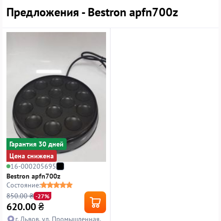
Предложения - Bestron apfn700z
Гарантия 30 дней
Цена снижена
16-000205695
Bestron apfn700z
Состояние:
850.00 ₴
-27%
620.00
₴
г. Львов, ул. Промышленная,