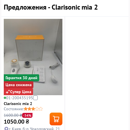
Предложения - Clarisonic mia 2
Гарантия 30 дней
Цена снижена
Супер Цена
01-200435195
Clarisonic mia 2
Состояние:
1600.00 ₴
-34%
1050.00
₴
г. Киев, б-р Чоколовский, 21