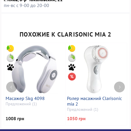
пн-вс с 9-00 до 20-00
ПОХОЖИЕ К CLARISONIC MIA 2
Масажер Skg 4098
Ролер масажний Clarisonic
М
mia 2
C
Предложений (1)
Предложений (1)
П
1008 грн
1050 грн
9