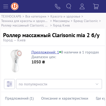
ТЕХНОСКАРБ
>
Все категории
>
Красота и здоровье
>
Техника для красоты и здоровья
>
Массажеры
>
Бренд Clarisonic
>
Роллер массажный Clarisonic mia 2
>
Город Киев
Роллер массажный Clarisonic mia 2 б/у
Город — Киев
Предложений: 1
В наличии в 1 городах
Диапазон цен:
1050 ₴
Предложений (1)
Описание и характеристики
Где к