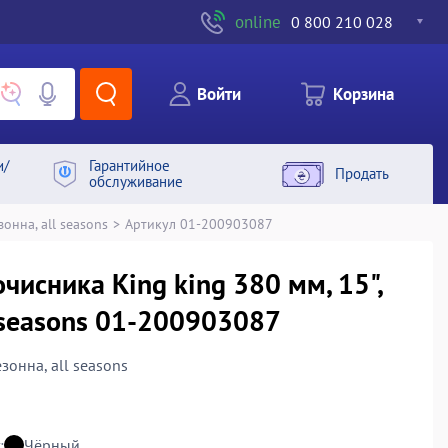
online
0 800 210 028
Войти
Корзина
и/
Гарантийное
Продать
обслуживание
онна, all seasons
>
Артикул 01-200903087
чисника King king 380 мм, 15",
l seasons 01-200903087
езонна, all seasons
:
Чёрный