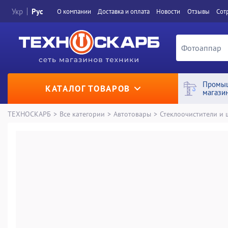
Укр
Рус
О компании
Доставка и оплата
Новости
Отзывы
Сот
Промы
КАТАЛОГ ТОВАРОВ
магази
ТЕХНОСКАРБ
>
Все категории
>
Автотовары
>
Стеклоочистители и 