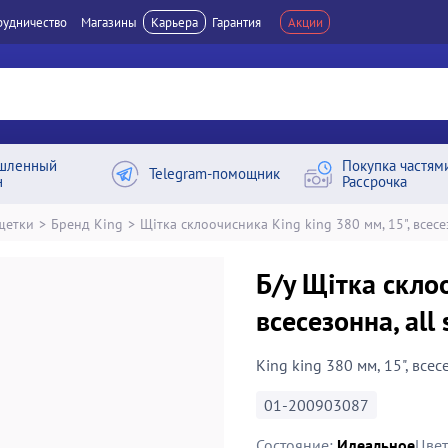
рудничество
Магазины
Карьера
Гарантия
Акции
шленный
Покупка частям
Telegram-помощник
н
Рассрочка
щетки
>
Бренд King
>
Щітка склоочисника King king 380 мм, 15", всесез
Б/у Щітка склоо
всесезонна, al
King king 380 мм, 15", всес
01-200903087
Состояние:
Идеальное
Цвет