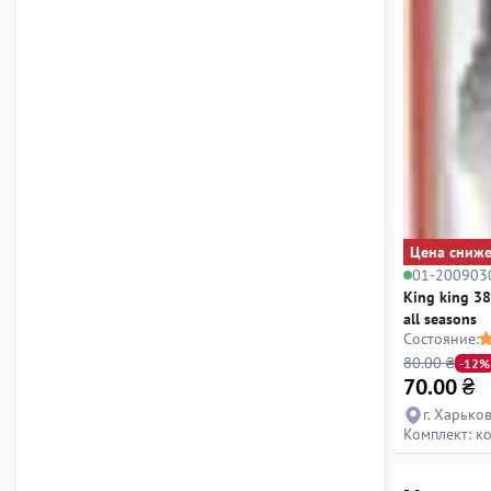
Цена сниж
01-200903
King king 38
all seasons
Состояние:
80.00 ₴
-12%
70.00
₴
г. Харьков
Комплект: к