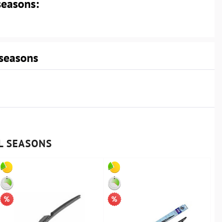
seasons:
 seasons
L SEASONS