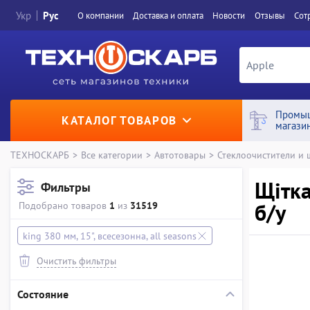
Укр
Рус
О компании
Доставка и оплата
Новости
Отзывы
Сот
Промы
КАТАЛОГ ТОВАРОВ
магази
ТЕХНОСКАРБ
>
Все категории
>
Автотовары
>
Стеклоочистители и 
Щітка
Фильтры
б/у
Подобрано товаров
1
из
31519
king 380 мм, 15", всесезонна, all seasons
Очистить фильтры
Состояние