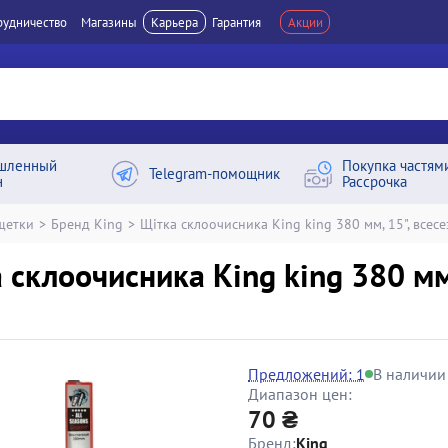
рудничество
Магазины
Карьера
Гарантия
Акции
шленный
Покупка частям
Telegram-помощник
н
Рассрочка
щетки
>
Бренд King
>
Щітка склоочисника King king 380 мм, 15", всесез
 склоочисника King king 380 мм, 
Предложений: 1
В наличии
Диапазон цен:
70 ₴
Бренд:
King