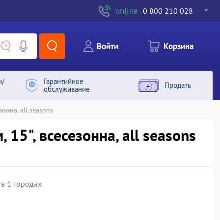
online
0 800 210 028
Войти
Корзина
и/
Гарантийное
Продать
обслуживание
онна, all seasons
15", всесезонна, all seasons
 в 1 городах