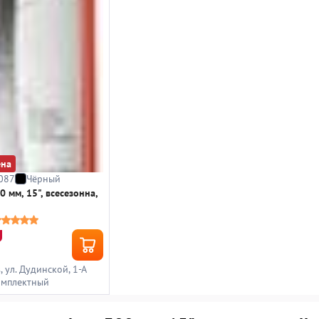
ена
087
Чёрный
0 мм, 15", всесезонна,
, ул. Дудинской, 1-А
омплектный