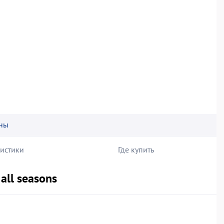
ны
ристики
Где купить
all seasons