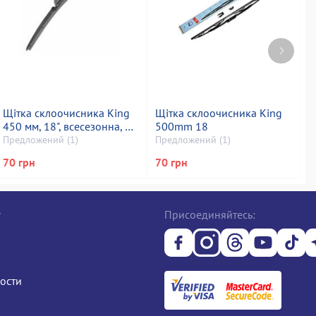
Щітка склоочисника King
Щітка склоочисника King
Щ
450 мм, 18", всесезонна, all
500mm 18
5
seasons
Предложений (1)
Предложений (1)
П
70 грн
70 грн
7
е
Присоединяйтесь:
ости