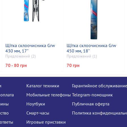
Щітка склоочисника Grw
Щітка склоочисника Grw
430 мм, 17"
450 мм, 18"
Предложений (2)
Предложений (1)
70 - 80 грн
70 грн
и
Каталог техники
Гарантийное обслуживани
 оплата
Мобильные телефоны
Telegram-помощник
зины
Ноутбуки
Публичная оферта
ство
Смарт-часы
Политика конфиденциальн
ответы
Игровые приставки