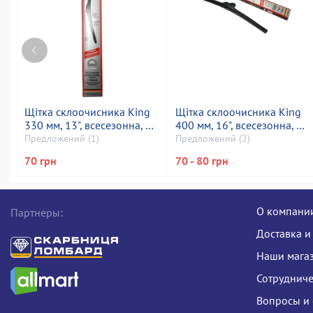
Щітка склоочисника King
Щітка склоочисника King
330 мм, 13", всесезонна, all
400 мм, 16", всесезонна, all
seasons
seasons
Предложений (1)
Предложений (2)
70 грн
70 - 80 грн
О компани
Партнеры:
Доставка и
Наши мага
Сотрудниче
Вопросы и 