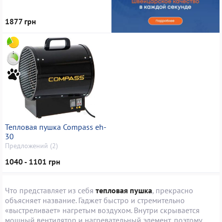
1877 грн
Тепловая пушка Compass eh-
30
Предложений (2)
1040 - 1101 грн
Что представляет из себя
тепловая пушка
, прекрасно
объясняет название. Гаджет быстро и стремительно
«выстреливает» нагретым воздухом. Внутри скрывается
мощный вентилятор и нагревательный элемент, поэтому