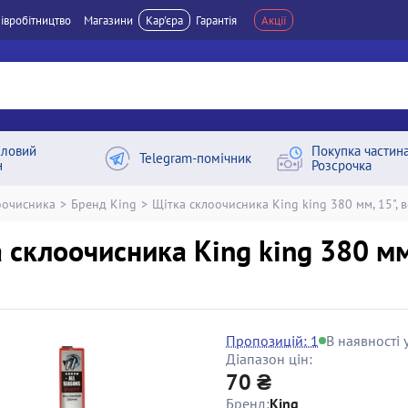
івробітництво
Магазини
Кар'єра
Гарантія
Акції
ловий
Покупка частин
Telegram-помічник
н
Розсрочка
оочисника
>
Бренд King
>
Щітка склоочисника King king 380 мм, 15", в
 склоочисника King king 380 мм, 
Пропозицій: 1
В наявності у
Діапазон цін:
70 ₴
Бренд:
King