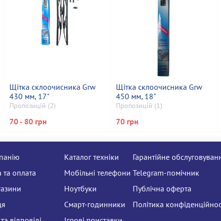
Щітка склоочисника Grw
Щітка склоочисника Grw
430 мм, 17"
450 мм, 18"
Пропозицій (2)
Пропозицій (1)
70 - 80 грн
70 грн
панію
Каталог техніки
Гарантійне обслуговуван
 та оплата
Мобільні телефони
Telegram-помічник
газини
Ноутбуки
Публічна оферта
ця
Смарт-годинники
Політика конфіденційнос
та відповіді
Ігрові приставки