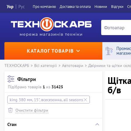
Укр
Рус
Про компанiю
Доставка та оплата
Новини
Вiдгуки
Сп
Промис
КАТАЛОГ ТОВАРІВ
магази
ТЕХНОСКАРБ
>
Всі категорії
>
Автотовари
>
Двірники та щітки скл
Щітка
Фільтри
б/в
Підібрано товарів
1
из
31425
king 380 мм, 15", всесезонна, all seasons
Очистити фільтри
Стан