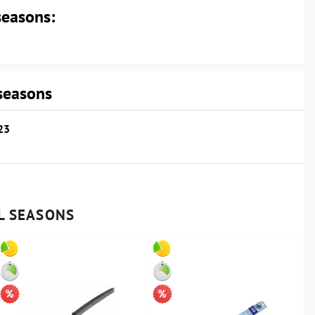
seasons:
 seasons
23
LL SEASONS