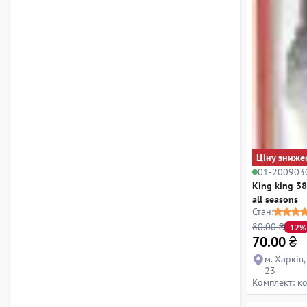
Ціну зниже
01-200903
King king 38
all seasons
Стан:
80.00 ₴
-12%
70.00
₴
м. Харків
23
Комплект: к