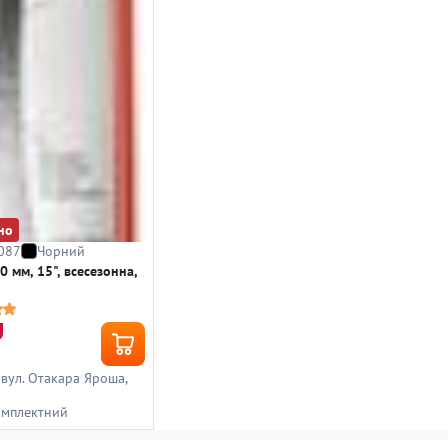
но
087
Чорний
0 мм, 15", всесезонна,
, вул. Отакара Яроша,
омплектний