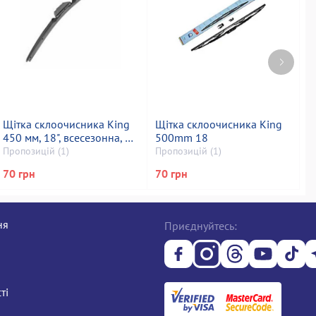
Щітка склоочисника King
Щітка склоочисника King
Щ
450 мм, 18", всесезонна, all
500mm 18
5
seasons
Пропозицій (1)
Пропозицій (1)
П
70 грн
70 грн
7
ня
Приєднуйтесь:
ті