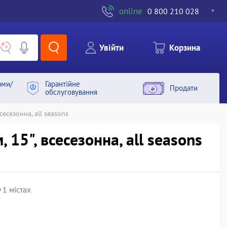
online
0 800 210 028
Увiйти
Корзина
ами/
Гарантiйне
Продати
обслуговування
сесезонна, all seasons
15", всесезонна, all seasons
 1 містах