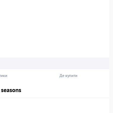
тики
Де купити
l seasons