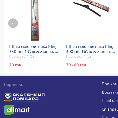
Щітка склоочисника King
Щітка склоочисника King
330 мм, 13", всесезонна, all
400 мм, 16", всесезонна, all
seasons
seasons
Пропозицій (1)
Пропозицій (2)
70 грн
70 - 80 грн
Про ком
Партнери:
Доставка
Наші ма
Співпра
Питання 