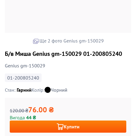
Ще 2 фото Genius gm-150029
Б/в Миша Genius gm-150029 01-200805240
Genius gm-150029
01-200805240
Стан:
Гарний
Колір:
Чорний
76.00 ₴
120.00 ₴
Вигода
44 ₴
Купити