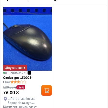
Ціну знижено
01-200805240
Genius gm-150029
Стан:
120.00 ₴
-36%
76.00
₴
с. Петропавлівська
Борщагівка, вул.
Комплект: некомплект
Петропавлівська, 14