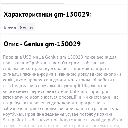
Характеристики gm-150029:
Бренд:
Genius
Опис - Genius gm-150029
Провідна USB-миша Genius gm-150029 призначена для
повсякденної роботи за комп’ютером і забезпечує
стабільний контроль курсора без затримок та втрати
сигналу. Класична форма зі звичною розкладкою кнопок і
коліщатком прокрутки підходить для тривалої роботи в
офісі, вдома чи в навчальній аудиторії. Підключення
здійснюється через стандартний USB-порт, пристрій
автоматично розпізнається операційними системами і не
потребує встановлення додаткового програмного
забезпечення, що спрощує використання на різних ПК та
ноутбуках. Провідне з’єднання усуває потребу в заміні
батарейок і забезпечує постійну готовність миші до роботи
за будь-якого навантаження, чи то робота з документами,