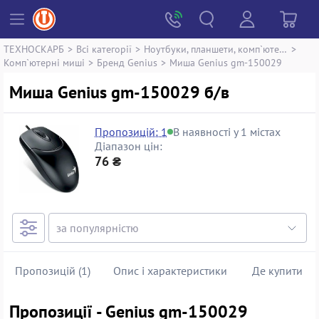
ТЕХНОСКАРБ
>
Всі категорії
>
Ноутбуки, планшети, комп`ютери
>
Комп`ютерні миші
>
Бренд Genius
>
Миша Genius gm-150029
Миша Genius gm-150029 б/в
Пропозицій: 1
В наявності у 1 містах
Діапазон цін:
76 ₴
Пропозицій (1)
Опис і характеристики
Де купити
Пропозиції - Genius gm-150029