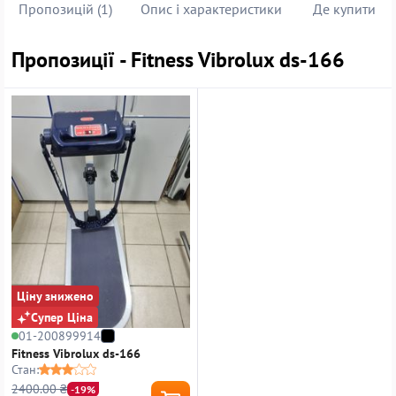
Пропозицій (1)
Опис і характеристики
Де купити
Пропозиції - Fitness Vibrolux ds-166
Ціну знижено
Супер Ціна
01-200899914
Fitness Vibrolux ds-166
Стан:
2400.00 ₴
-19%