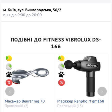
м. Київ, вул. Вишгородська, 56/2
пн-нд з 9:00 до 20:00
ПОДІБНІ ДО FITNESS VIBROLUX DS-
166
Масажер Beurer mg 70
Масажер Renpho rf gm168
В
V
Пропозицій (2)
Пропозицій (13)
П