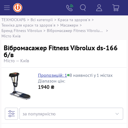
ТЕХНОСКАРБ
>
Всі категорії
>
Краса та здоров`я
>
Техніка для краси та здоров`я
>
Масажери
>
Бренд Fitness Vibrolux
>
Вібромасажер Fitness Vibrolux ds-166
>
Місто Київ
Вібромасажер Fitness Vibrolux ds-166
б/в
Місто — Київ
Пропозицій: 1
В наявності у 1 містах
Діапазон цін:
1940 ₴