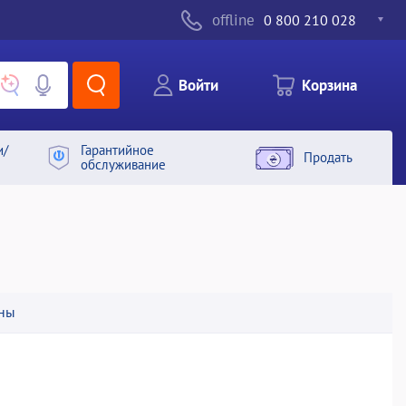
offline
0 800 210 028
Войти
Корзина
и/
Гарантийное
Продать
обслуживание
ны