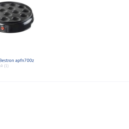
Bestron apfn700z
й (1)