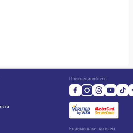
е
Присоединяйтесь:
ости
Единый ключ ко всем