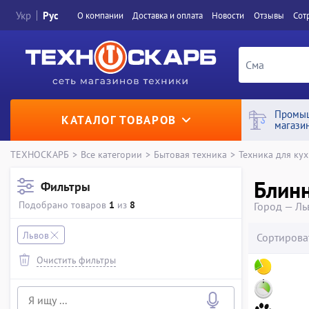
Укр
Рус
О компании
Доставка и оплата
Новости
Отзывы
Сот
Промы
КАТАЛОГ ТОВАРОВ
магази
ТЕХНОСКАРБ
>
Все категории
>
Бытовая техника
>
Техника для ку
Блин
Фильтры
Подобрано товаров
1
из
8
Город — Ль
Львов
Сортирова
Очистить фильтры