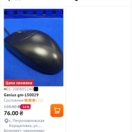
Цена снижена
01-200805240
Genius gm-150029
Состояние:
120.00 ₴
-36%
76.00
₴
с. Петропавловская
Борщаговка, ул.
Комплект: некомплект
Петропавловская, 14