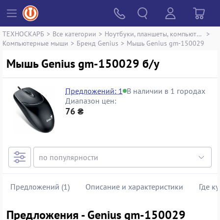
ТЕХНОСКАРБ
>
Все категории
>
Ноутбуки, планшеты, компьютеры
>
Компьютерные мыши
>
Бренд Genius
>
Мышь Genius gm-150029
Мышь Genius gm-150029 б/у
Предложений: 1
В наличии в 1 городах
Диапазон цен:
76 ₴
Предложений (1)
Описание и характеристики
Где к
Предложения - Genius gm-150029