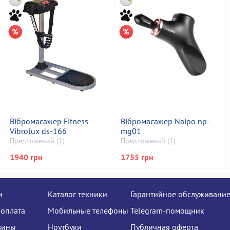
Вібромасажер Fitness
Вібромасажер Naipo np-
Vibrolux ds-166
mg01
Предложений (1)
Предложений (1)
1940 грн
1755 грн
и
Каталог техники
Гарантийное обслуживани
 оплата
Мобильные телефоны
Telegram-помощник
зины
Ноутбуки
Публичная оферта