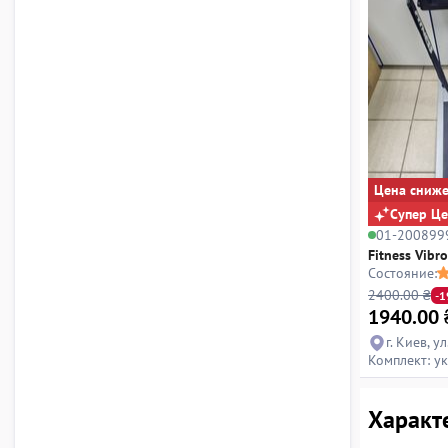
Цена сниж
Супер Ц
01-200899
Fitness Vibr
Состояние:
2400.00 ₴
-
1940.00
г. Киев, 
Комплект: у
Характ