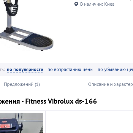
В наличии:
Киев
ть:
по популярности
по возрастанию цены
по убыванию це
Предложений (1)
Описание и характе
ения - Fitness Vibrolux ds-166