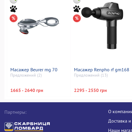
Масажер Beurer mg 70
Масажер Renpho rf gm168
Предложений (2)
Предложений (13)
1665 - 2640 грн
2295 - 2550 грн
О компани
Партнеры:
Доставка и
Наши мага