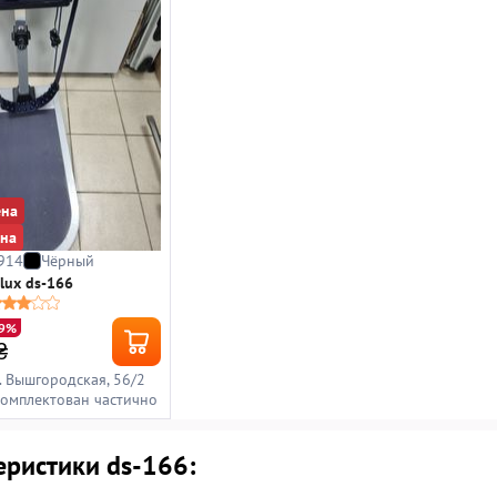
ена
ена
914
Чёрный
olux ds-166
19%
₴
ул. Вышгородская, 56/2
комплектован частично
еристики ds-166: