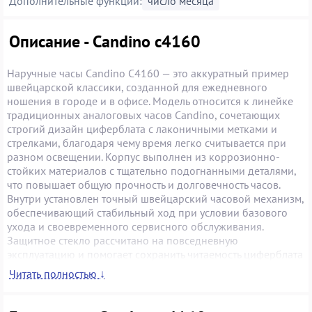
Дополнительные функции:
число месяца
Описание - Candino c4160
Наручные часы Candino C4160 — это аккуратный пример
швейцарской классики, созданной для ежедневного
ношения в городе и в офисе. Модель относится к линейке
традиционных аналоговых часов Candino, сочетающих
строгий дизайн циферблата с лаконичными метками и
стрелками, благодаря чему время легко считывается при
разном освещении. Корпус выполнен из коррозионно-
стойких материалов с тщательно подогнанными деталями,
что повышает общую прочность и долговечность часов.
Внутри установлен точный швейцарский часовой механизм,
обеспечивающий стабильный ход при условии базового
ухода и своевременного сервисного обслуживания.
Защитное стекло рассчитано на повседневную
эксплуатацию и помогает сохранить читаемость циферблата
в течение многих лет. Candino C4160 уместны с деловым
Читать полностью ↓
костюмом и повседневной одеждой, поэтому подойдут тем,
кто ищет одни универсальные часы на каждый день или
практичный статусный подарок. Поддержанный экземпляр