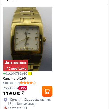
Цена снижена
Супер Цена
01-200782695
Candino c4160
Состояние:
2550.00 ₴
-53%
1190.00
₴
г. Киев, ул. Старовокзальная,
18 (м. Вокзальная)
Доставка НП