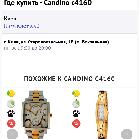
Где купить - Candino c4160
этой модели при аккуратном обращении сохраняет
точность хода и презентабельный внешний вид, позволяя
получить швейцарские часы по более доступной цене по
Киев
сравнению с покупкой новых, а также даёт возможность
Предложений: 1
выбрать уже проверенную временем конфигурацию.
г. Киев, ул. Старовокзальная, 18 (м. Вокзальная)
пн-вс с 9:00 до 20:00
ПОХОЖИЕ К CANDINO C4160